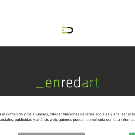
e:
info@enredart.com
t:
915 781 494
d:
Ros de Olano 3, 28002 Madrid
r el contenido y los anuncios, ofrecer funciones de redes sociales y analizar el 
 sociales, publicidad y análisis web, quienes pueden combinarla con otra inform
Aviso Legal
Politica Privacidad
Política de Seguridad